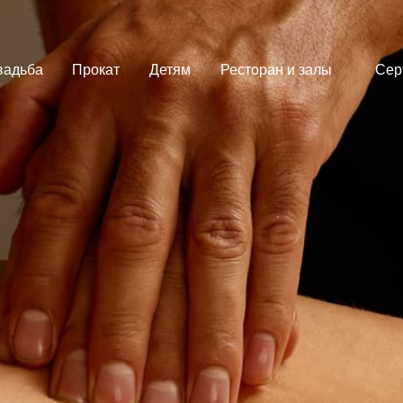
вадьба
Прокат
Детям
Ресторан и залы
Сер