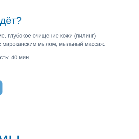
ждёт?
ме, глубокое очищение кожи (пилинг)
с мароканским мылом, мыльный массаж.
ть: 40 мин
ммы