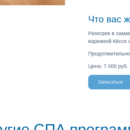
Что вас 
Разогрев в хама
варежкой Кёссе 
Продолжительнос
Цена: 7 000 руб.
Записаться
угие СПА програ