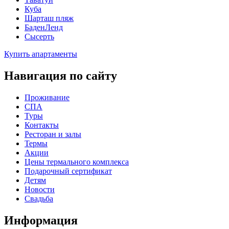
Куба
Шарташ пляж
БаденЛенд
Сысерть
Купить апартаменты
Навигация по сайту
Проживание
СПА
Туры
Контакты
Ресторан и залы
Термы
Акции
Цены термального комплекса
Подарочный сертификат
Детям
Новости
Свадьба
Информация