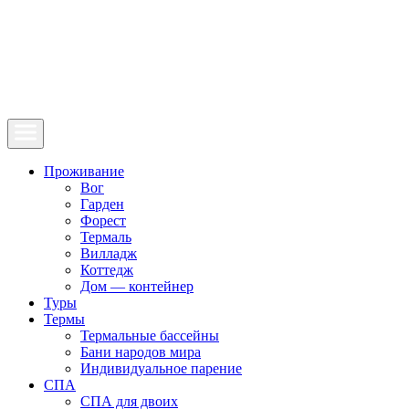
Проживание
Вог
Гарден
Форест
Термаль
Вилладж
Коттедж
Дом — контейнер
Туры
Термы
Термальные бассейны
Бани народов мира
Индивидуальное парение
СПА
СПА для двоих