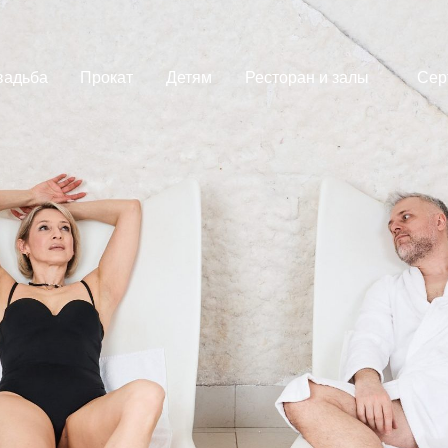
вадьба
Прокат
Детям
Ресторан и залы
Сер