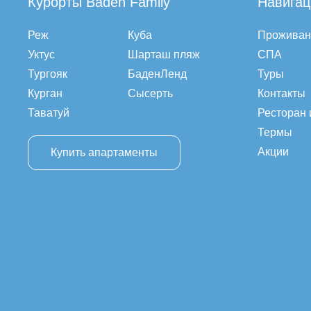
Курорты Baden Family
Навигац
Реж
Куба
Проживан
Уктус
Шарташ пляж
СПА
Тургояк
БаденЛенд
Туры
Курган
Сысерть
Контакты
Таватуй
Ресторан 
Термы
Акции
Купить апартаменты