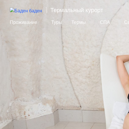
Термальный курорт
Проживание
Туры
Термы
СПА
С