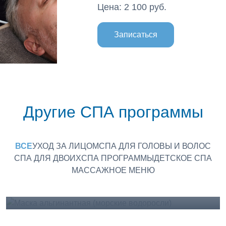
Цена: 2 100 руб.
Записаться
Другие СПА программы
Маска альгинантная (морские
ВСЕ
УХОД ЗА ЛИЦОМ
СПА ДЛЯ ГОЛОВЫ И ВОЛОС
водоросли)
СПА ДЛЯ ДВОИХ
СПА ПРОГРАММЫ
ДЕТСКОЕ СПА
Категории: Уход за лицом
МАССАЖНОЕ МЕНЮ
Подробнее