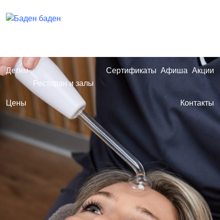
Термальный курорт
Туры
Свадьба
Прокат
Проживание
Термы
СПА
Детям
Сертификаты
Афиша
Акции
Ресторан и залы
Цены
Контакты