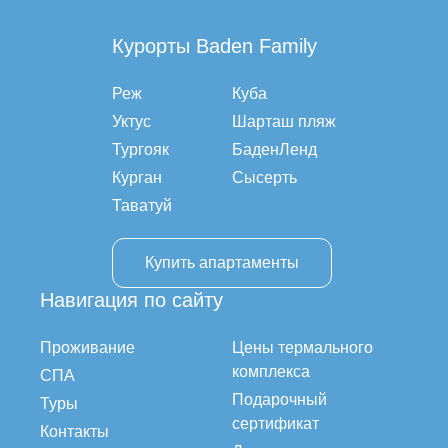
Курорты Baden Family
Реж
Куба
Уктус
Шарташ пляж
Тургояк
БаденЛенд
Курган
Сысерть
Таватуй
Купить апартаменты
Навигация по сайту
Проживание
Цены термального
комплекса
СПА
Подарочный
Туры
сертификат
Контакты