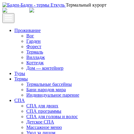
Термальный курорт
Проживание
Вог
Гарден
Форест
Термаль
Вилладж
Коттедж
Дом — контейнер
Туры
Термы
Термальные бассейны
Бани народов мира
Индивидуальное парение
СПА
СПА для двоих
СПА программы
СПА для головы и волос
Детское СПА
Массажное меню
Уход за лицом