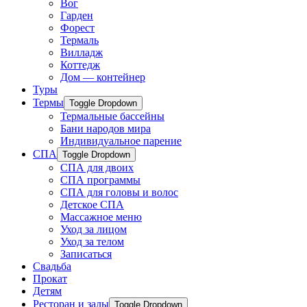
Вог
Гарден
Форест
Термаль
Вилладж
Коттедж
Дом — контейнер
Туры
Термы
Toggle Dropdown
Термальные бассейны
Бани народов мира
Индивидуальное парение
СПА
Toggle Dropdown
СПА для двоих
СПА программы
СПА для головы и волос
Детское СПА
Массажное меню
Уход за лицом
Уход за телом
Записаться
Свадьба
Прокат
Детям
Ресторан и залы
Toggle Dropdown