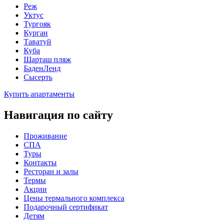
Реж
Уктус
Тургояк
Курган
Таватуй
Куба
Шарташ пляж
БаденЛенд
Сысерть
Купить апартаменты
Навигация по сайту
Проживание
СПА
Туры
Контакты
Ресторан и залы
Термы
Акции
Цены термального комплекса
Подарочный сертификат
Детям