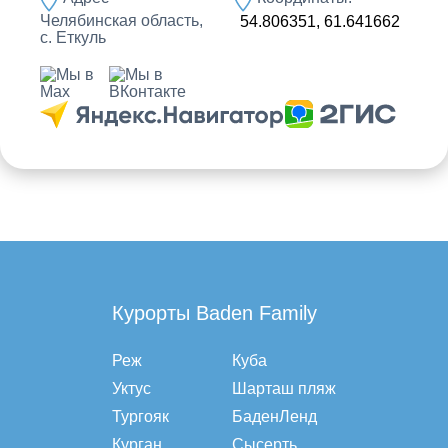
Челябинская область,
54.806351, 61.641662
с. Еткуль
Курорты Baden Family
Реж
Куба
Уктус
Шарташ пляж
Тургояк
БаденЛенд
Курган
Сысерть