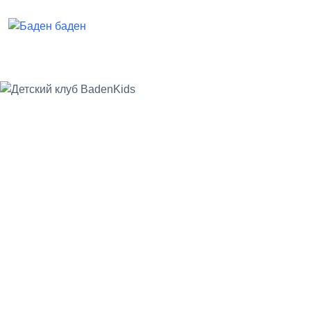
Термальный курорт
Туры
Свадьба
Прокат
Проживание
Термы
СПА
Детям
Сертификаты
Афиша
Акции
Ресторан и залы
Цены
Контакты