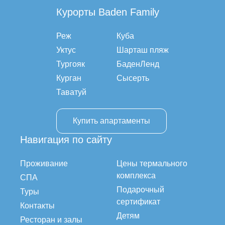
Курорты Baden Family
Реж
Куба
Уктус
Шарташ пляж
Тургояк
БаденЛенд
Курган
Сысерть
Таватуй
Купить апартаменты
Навигация по сайту
Проживание
Цены термального
комплекса
СПА
Подарочный
Туры
сертификат
Контакты
Детям
Ресторан и залы