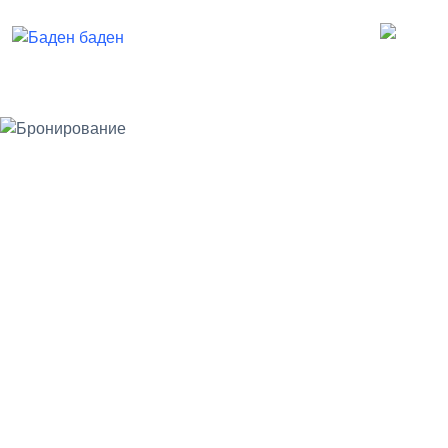
Термальный курорт
Туры
Свадьба
Прокат
Проживание
Термы
СПА
Детям
Сертификаты
Афиша
Акции
Ресторан и залы
Цены
Контакты